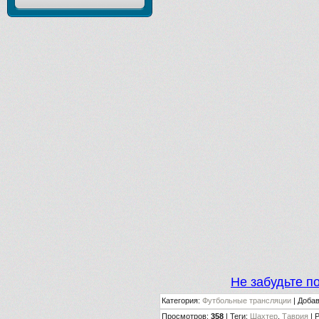
Не забудьте п
Категория
:
Футбольные трансляции
|
Доба
Просмотров
:
358
|
Теги
:
Шахтер
,
Таврия
|
Р