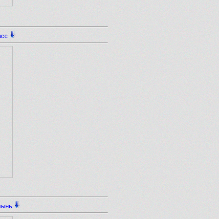
асс
лынь