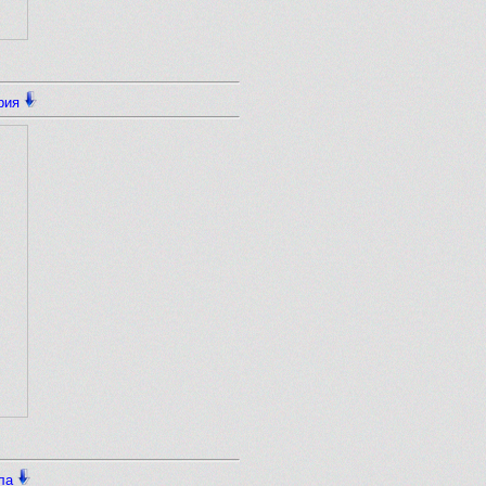
рия
ла