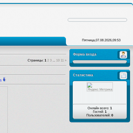
Пятница,07.08.2026,09:53
Форма входа
Страницы
:
1
2
3
...
10
11
»
Статистика
л
Онлайн всего:
1
Гостей:
1
Пользователей:
0