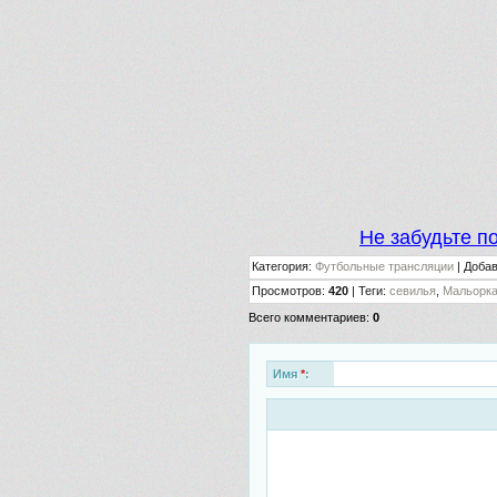
Не забудьте п
Категория
:
Футбольные трансляции
|
Доба
Просмотров
:
420
|
Теги
:
севилья
,
Мальорк
Всего комментариев
:
0
Имя
*
: