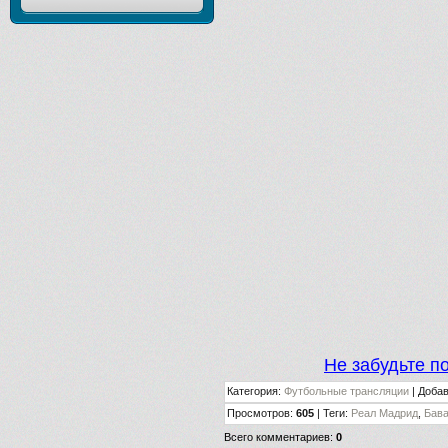
Не забудьте п
Категория
:
Футбольные трансляции
|
Доба
Просмотров
:
605
|
Теги
:
Реал Мадрид
,
Бав
Всего комментариев
:
0