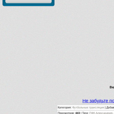
Ви
Не забудьте п
Категория
:
Футбольные трансляции
|
Доба
Просмотров
:
443
|
Теги
:
ПФК Александрия
,