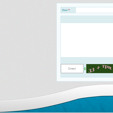
Имя
*
: