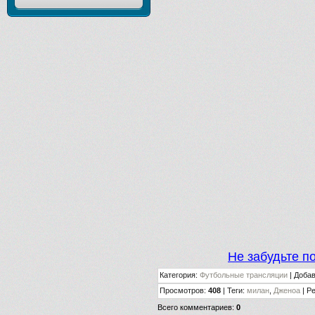
Не забудьте п
Категория
:
Футбольные трансляции
|
Доба
Просмотров
:
408
|
Теги
:
милан
,
Дженоа
|
Ре
Всего комментариев
:
0