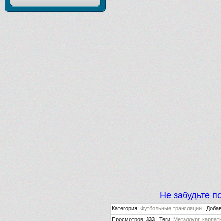
Не забудьте п
Категория
:
Футбольные трансляции
|
Доба
Просмотров
:
333
|
Теги
:
Металлург
,
карпат