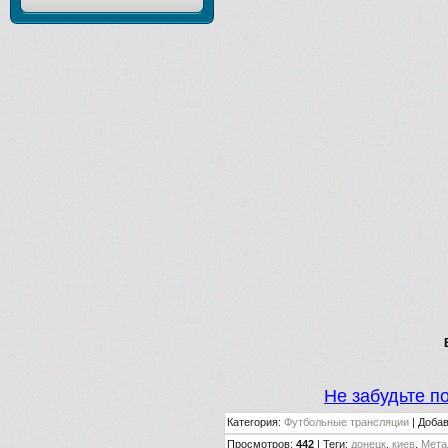
Не забудьте п
Категория
:
Футбольные трансляции
|
Доба
Просмотров
:
442
|
Теги
:
донецк
,
киев
,
Мета