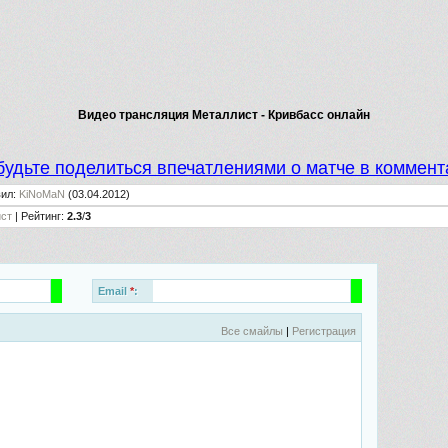
Видео трансляция Металлист - Кривбасс онлайн
будьте поделиться впечатлениями о матче в коммент
вил
:
KiNoMaN
(03.04.2012)
ст
|
Рейтинг
:
2.3
/
3
Email
*
:
Все смайлы
|
Регистрация