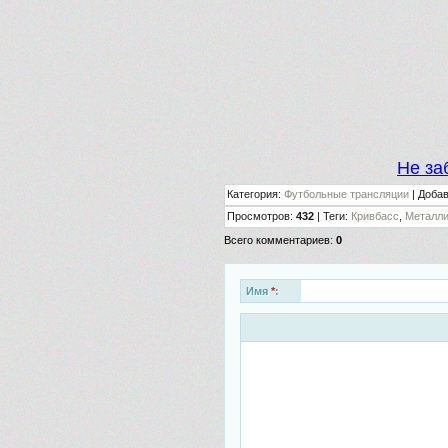
Не за
Категория
:
Футбольные трансляции
|
Доба
Просмотров
:
432
|
Теги
:
Кривбасс
,
Металли
Всего комментариев
:
0
Имя
*
: