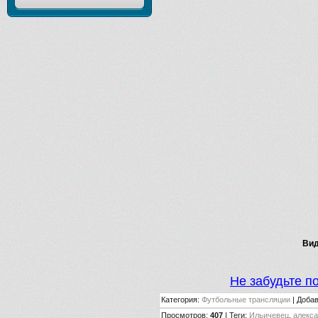
Вид
Не забудьте п
Категория
:
Футбольные трансляции
|
Доба
Просмотров
:
407
|
Теги
:
Ильичевец
,
алекс