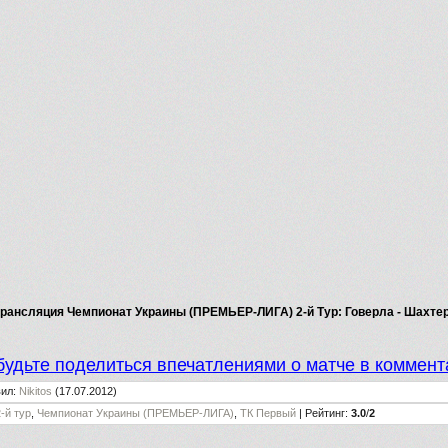
рансляция Чемпионат Украины (ПРЕМЬЕР-ЛИГА) 2-й Тур: Говерла - Шахте
будьте поделиться впечатлениями о матче в коммент
вил
:
Nikitos
(17.07.2012)
2-й тур
,
Чемпионат Украины (ПРЕМЬЕР-ЛИГА)
,
ТК Первый
|
Рейтинг
:
3.0
/
2