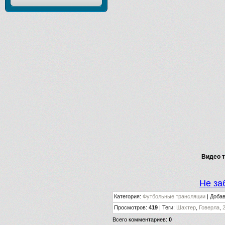
Видео т
Не за
Категория
:
Футбольные трансляции
|
Доба
Просмотров
:
419
|
Теги
:
Шахтер
,
Говерла
,
Всего комментариев
:
0