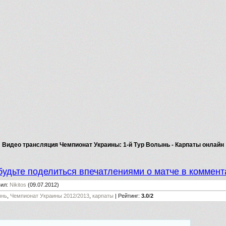
Видео трансляция Чемпионат Украины: 1-й Тур Волынь - Карпаты онлайн
будьте поделиться впечатлениями о матче в коммент
вил
:
Nikitos
(09.07.2012)
ынь
,
Чемпионат Украины 2012/2013
,
карпаты
|
Рейтинг
:
3.0
/
2