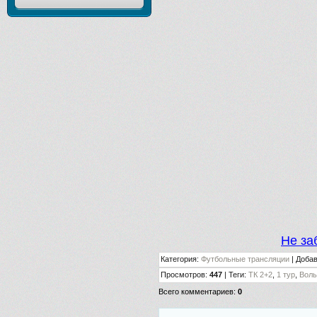
Не за
Категория
:
Футбольные трансляции
|
Доба
Просмотров
:
447
|
Теги
:
ТК 2+2
,
1 тур
,
Вол
Всего комментариев
:
0