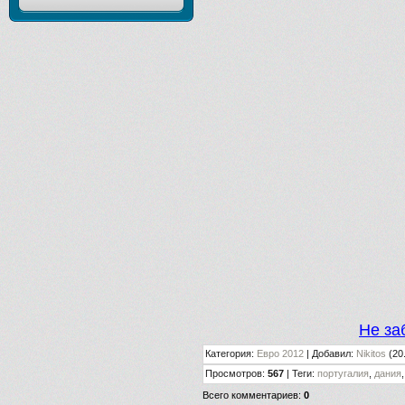
Не за
Категория
:
Евро 2012
|
Добавил
:
Nikitos
(20
Просмотров
:
567
|
Теги
:
португалия
,
дания
Всего комментариев
:
0