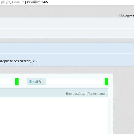
Греция
,
Польша
|
Рейтинг
:
3.4
/
5
Порядок 
ернете без глюков))) :v:
Email
*
:
Все смайлы
|
Регистрация