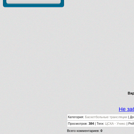
Вид
Не за
Категория
:
Баскетбольные трансляции
|
До
Просмотров
:
384
|
Теги
:
ЦСКА - Уникс
|
Рей
Всего комментариев
:
0