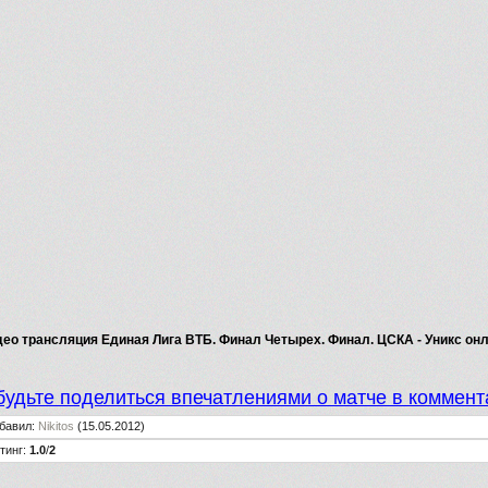
ео трансляция Единая Лига ВТБ. Финал Четырех. Финал. ЦСКА - Уникс он
будьте поделиться впечатлениями о матче в коммент
бавил
:
Nikitos
(15.05.2012)
тинг
:
1.0
/
2