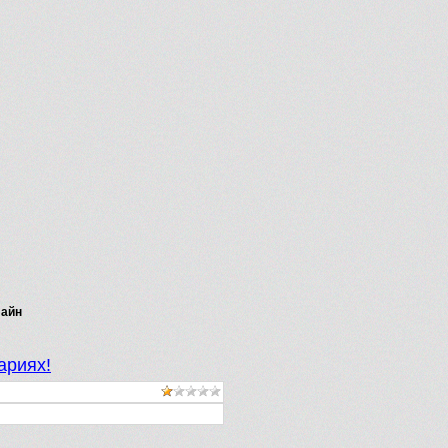
лайн
ариях!