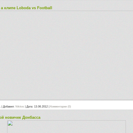
а клипе Loboda vs Football
1
|
Добавил:
Nikitos
|
Дата:
13.06.2012
|
Комментарии (0)
ой новичек Донбасса