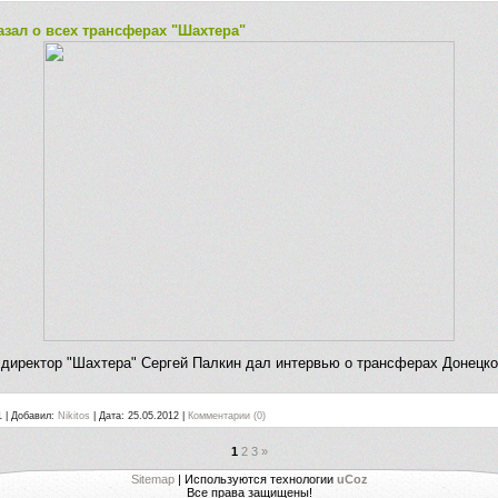
азал о всех трансферах "Шахтера"
директор "Шахтера" Сергей Палкин дал интервью о трансферах Донецко
1
|
Добавил:
Nikitos
|
Дата:
25.05.2012
|
Комментарии (0)
1
2
3
»
Sitemap
|
Используются технологии
uCoz
Все права защищены!