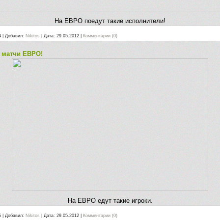
На ЕВРО поедут такие исполнители!
4
|
Добавил:
Nikitos
|
Дата:
29.05.2012
|
Комментарии (0)
а матчи ЕВРО!
На ЕВРО едут такие игроки.
5
|
Добавил:
Nikitos
|
Дата:
29.05.2012
|
Комментарии (0)