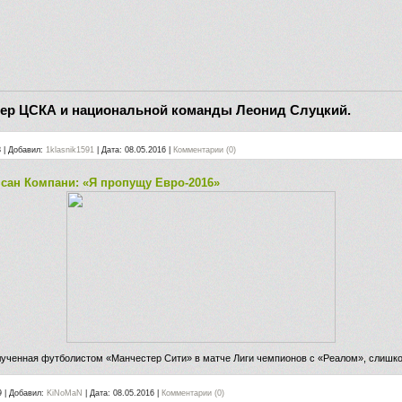
нер ЦСКА и национальной команды Леонид Слуцкий.
8
|
Добавил:
1klasnik1591
|
Дата:
08.05.2016
|
Комментарии (0)
сан Компани: «Я пропущу Евро-2016»
лученная футболистом «Манчестер Сити» в матче Лиги чемпионов с «Реалом», слишко
9
|
Добавил:
KiNoMaN
|
Дата:
08.05.2016
|
Комментарии (0)