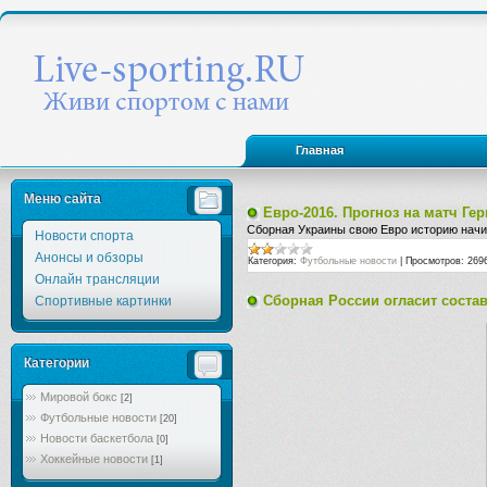
Главная
Меню сайта
Евро-2016. Прогноз на матч Г
Сборная Украины свою Евро историю начин
Новости спорта
Анонсы и обзоры
Категория:
Футбольные новости
|
Просмотров:
269
Онлайн трансляции
Сборная России огласит состав
Спортивные картинки
Категории
Мировой бокс
[2]
Футбольные новости
[20]
Новости баскетбола
[0]
Хоккейные новости
[1]