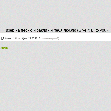
Тизер на песню Иракли - Я тебя люблю (Give it all to you)
2
|
Добавил:
Nikitos
|
Дата:
29.05.2012
|
Комментарии (0)
тавом!