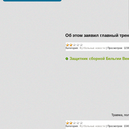
Об этом заявил главный тре
Категория:
Футбольные новости
|
Просмотров:
115
Защитник сборной Бельгии Вен
Травма, по
Категория:
Футбольные новости
|
Просмотров:
104